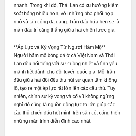
nhanh. Trong khi đó, Thái Lan có xu hướng kiểm
soát bóng nhiều hơn, với những pha phối hợp
nhỏ và tấn công đa dạng. Trận đấu hứa hẹn sẽ là
màn đấu trí căng thẳng giữa hai chiến lược gia.
**Áp Lực và Kỳ Vọng Từ Người Hâm Mộ**
Người hâm mộ bóng đá ở cả Việt Nam và Thái
Lan đều nổi tiếng với sự cuồng nhiệt và tình yêu
mãnh liệt dành cho đội tuyển quốc gia. Mỗi trận
đấu giữa hai đội đều thu hút sự quan tâm khổng
lồ, tạo ra một áp lực rất lớn lên các cầu thủ. Tuy
nhiên, chính sự kỳ vọng và cổ vũ không ngừng
nghỉ đó cũng là nguồn động lực to lớn giúp các
cầu thủ chiến đấu hết mình trên sân cỏ, cống hiến
những màn trình diễn đỉnh cao nhất.