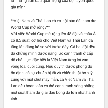
lỡ những trận đấu quan trọng của đội tuyển quốc
gia mình.
**Việt Nam và Thái Lan có cơ hội nào để tham dự
World Cup mở rộng?**
Với việc World Cup mở rộng lên 48 đội và châu Á
có 8,5 suất, cơ hội cho Việt Nam và Thái Lan đã
tăng lên đáng kể so với trước đây. Cả hai đội đều
đã chứng minh được năng lực cạnh tranh ở cấp
độ châu lục, đặc biệt là Việt Nam từng lọt vào
vòng loại cuối cùng. Nếu duy trì được phong độ
ổn định, có sự chuẩn bị tốt và chiến thuật hợp lý,
cùng với một chút may mắn, cả Việt Nam và Thái
Lan đều hoàn toàn có thể cạnh tranh sòng phẳng
một suất tham dự giải đấu bóng đá lớn nhất hành
tinh.