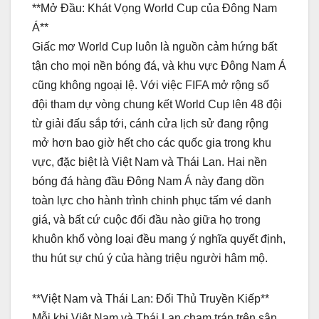
**Mở Đầu: Khát Vọng World Cup của Đông Nam
Á**
Giấc mơ World Cup luôn là nguồn cảm hứng bất
tận cho mọi nền bóng đá, và khu vực Đông Nam Á
cũng không ngoại lệ. Với việc FIFA mở rộng số
đội tham dự vòng chung kết World Cup lên 48 đội
từ giải đấu sắp tới, cánh cửa lịch sử đang rộng
mở hơn bao giờ hết cho các quốc gia trong khu
vực, đặc biệt là Việt Nam và Thái Lan. Hai nền
bóng đá hàng đầu Đông Nam Á này đang dồn
toàn lực cho hành trình chinh phục tấm vé danh
giá, và bất cứ cuộc đối đầu nào giữa họ trong
khuôn khổ vòng loại đều mang ý nghĩa quyết định,
thu hút sự chú ý của hàng triệu người hâm mộ.
**Việt Nam và Thái Lan: Đối Thủ Truyền Kiếp**
Mỗi khi Việt Nam và Thái Lan chạm trán trên sân