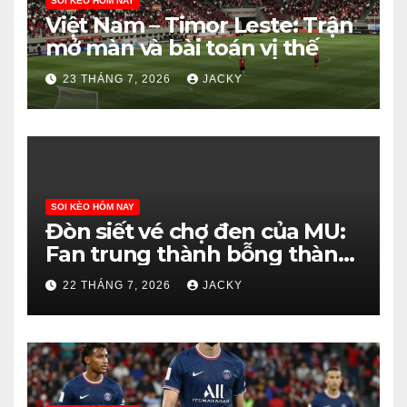
SOI KÈO HÔM NAY
Việt Nam – Timor Leste: Trận
mở màn và bài toán vị thế
23 THÁNG 7, 2026
JACKY
SOI KÈO HÔM NAY
Đòn siết vé chợ đen của MU:
Fan trung thành bỗng thành
‘tội đồ’?
22 THÁNG 7, 2026
JACKY