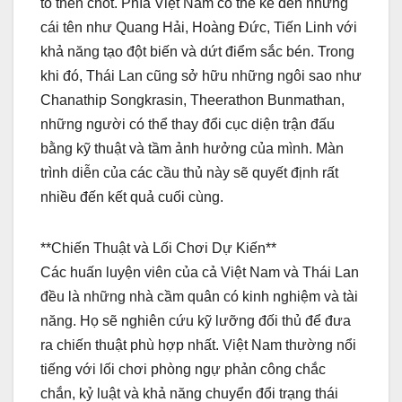
tố then chốt. Phía Việt Nam có thể kể đến những
cái tên như Quang Hải, Hoàng Đức, Tiến Linh với
khả năng tạo đột biến và dứt điểm sắc bén. Trong
khi đó, Thái Lan cũng sở hữu những ngôi sao như
Chanathip Songkrasin, Theerathon Bunmathan,
những người có thể thay đổi cục diện trận đấu
bằng kỹ thuật và tầm ảnh hưởng của mình. Màn
trình diễn của các cầu thủ này sẽ quyết định rất
nhiều đến kết quả cuối cùng.
**Chiến Thuật và Lối Chơi Dự Kiến**
Các huấn luyện viên của cả Việt Nam và Thái Lan
đều là những nhà cầm quân có kinh nghiệm và tài
năng. Họ sẽ nghiên cứu kỹ lưỡng đối thủ để đưa
ra chiến thuật phù hợp nhất. Việt Nam thường nổi
tiếng với lối chơi phòng ngự phản công chắc
chắn, kỷ luật và khả năng chuyển đổi trạng thái