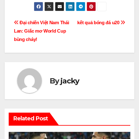
Điều
Đại chiến Việt Nam Thái
kết quả bóng đá u20
Lan: Giấc mơ World Cup
hướng
bùng cháy!
bài
viết
By
jacky
Related Post