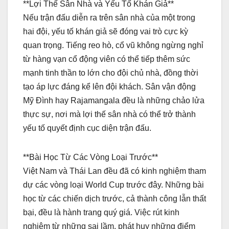
**Lợi Thế Sân Nhà và Yếu Tố Khán Giả**
Nếu trận đấu diễn ra trên sân nhà của một trong
hai đội, yếu tố khán giả sẽ đóng vai trò cực kỳ
quan trọng. Tiếng reo hò, cổ vũ không ngừng nghỉ
từ hàng vạn cổ động viên có thể tiếp thêm sức
mạnh tinh thần to lớn cho đội chủ nhà, đồng thời
tạo áp lực đáng kể lên đội khách. Sân vận động
Mỹ Đình hay Rajamangala đều là những chảo lửa
thực sự, nơi mà lợi thế sân nhà có thể trở thành
yếu tố quyết định cục diện trận đấu.
**Bài Học Từ Các Vòng Loại Trước**
Việt Nam và Thái Lan đều đã có kinh nghiệm tham
dự các vòng loại World Cup trước đây. Những bài
học từ các chiến dịch trước, cả thành công lẫn thất
bại, đều là hành trang quý giá. Việc rút kinh
nghiệm từ những sai lầm, phát huy những điểm