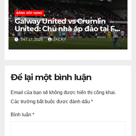
BẢNG XẾP HẠNG
Galway United vs Crumlin
United: Chủ nhà áp đảo tại FAI
Cup?
TH7 17, 2026
JACKY
Để lại một bình luận
Email của bạn sẽ không được hiển thị công khai.
Các trường bắt buộc được đánh dấu
*
Bình luận
*