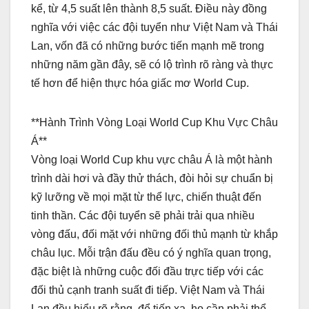
kể, từ 4,5 suất lên thành 8,5 suất. Điều này đồng
nghĩa với việc các đội tuyển như Việt Nam và Thái
Lan, vốn đã có những bước tiến mạnh mẽ trong
những năm gần đây, sẽ có lộ trình rõ ràng và thực
tế hơn để hiện thực hóa giấc mơ World Cup.
**Hành Trình Vòng Loại World Cup Khu Vực Châu
Á**
Vòng loại World Cup khu vực châu Á là một hành
trình dài hơi và đầy thử thách, đòi hỏi sự chuẩn bị
kỹ lưỡng về mọi mặt từ thể lực, chiến thuật đến
tinh thần. Các đội tuyển sẽ phải trải qua nhiều
vòng đấu, đối mặt với những đối thủ mạnh từ khắp
châu lục. Mỗi trận đấu đều có ý nghĩa quan trọng,
đặc biệt là những cuộc đối đầu trực tiếp với các
đối thủ cạnh tranh suất đi tiếp. Việt Nam và Thái
Lan đều hiểu rõ rằng, để tiến xa, họ cần phải thể