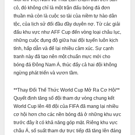
cỏ, đó không chỉ là một trận đấu bóng đá đơn
thuần mà còn là cuộc so tài của niềm tự hào dân
tộc, của lịch sử đối đầu đầy duyên nợ. Từ các giải
đấu khu vực như AFF Cup đến vòng loại châu lục,
những cuộc đụng độ giữa hai đội tuyển luôn kịch
tính, hấp dẫn và để lại nhiều cảm xúc. Sự cạnh
tranh này đã tạo nên một chuẩn mực mới cho
bóng đá Đông Nam Á, thúc đẩy cả hai đội không
ngừng phát triển và vươn tầm.
**Thay Đổi Thể Thức World Cup Mở Ra Cơ Hội**
Quyết định tăng số đội tham dự vòng chung kết
World Cup lên 48 đội của FIFA đã mang lại nhiều
cơ hội hơn cho các nền bóng đá ở những khu vực
trước đây ít có khả năng góp mặt. Riêng khu vực
châu Á, số suất tham dự trực tiếp đã tăng lên đáng