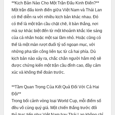
**Kịch Bản Nào Cho Một Trận Đấu Kinh Điển?**
Một trận đấu kinh điển giữa Việt Nam và Thái Lan
có thể diễn ra với nhiều kịch bản khác nhau. Đó
có thể là một trận cầu chặt chẽ, ít bàn thắng, nơi
mà sự khác biệt đến từ một khoảnh khắc lóe sáng
của cá nhân hoặc một sai lầm nhỏ. Hoặc cũng có
thể là một màn rượt đuổi tỷ số ngoạn mục, với
những pha tấn công liên tục từ cả hai phía. Dù
kịch bản nào xảy ra, chắc chắn người hâm mộ sẽ
được chứng kiến một trận cầu đỉnh cao, đầy cảm
xúc và không thể đoán trước.
**Tầm Quan Trọng Của Kết Quả Đối Với Cả Hai
Đội**
Trong bối cảnh vòng loại World Cup, mỗi điểm số
đều vô cùng quý giá. Một chiến thắng trước đối
thủ trực tiếp như Việt Nam hay Thái Lan không chỉ