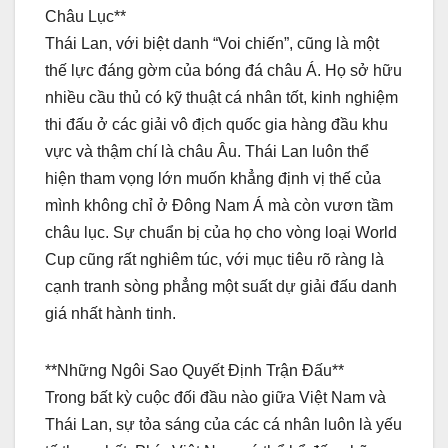
Châu Lục**
Thái Lan, với biệt danh “Voi chiến”, cũng là một
thế lực đáng gờm của bóng đá châu Á. Họ sở hữu
nhiều cầu thủ có kỹ thuật cá nhân tốt, kinh nghiệm
thi đấu ở các giải vô địch quốc gia hàng đầu khu
vực và thậm chí là châu Âu. Thái Lan luôn thể
hiện tham vọng lớn muốn khẳng định vị thế của
mình không chỉ ở Đông Nam Á mà còn vươn tầm
châu lục. Sự chuẩn bị của họ cho vòng loại World
Cup cũng rất nghiêm túc, với mục tiêu rõ ràng là
cạnh tranh sòng phẳng một suất dự giải đấu danh
giá nhất hành tinh.
**Những Ngôi Sao Quyết Định Trận Đấu**
Trong bất kỳ cuộc đối đầu nào giữa Việt Nam và
Thái Lan, sự tỏa sáng của các cá nhân luôn là yếu