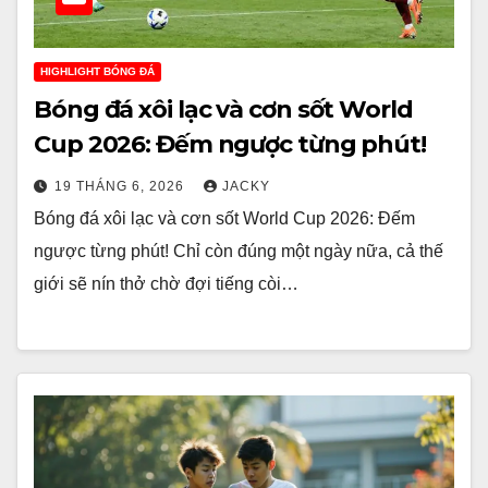
HIGHLIGHT BÓNG ĐÁ
Bóng đá xôi lạc và cơn sốt World
Cup 2026: Đếm ngược từng phút!
19 THÁNG 6, 2026
JACKY
Bóng đá xôi lạc và cơn sốt World Cup 2026: Đếm
ngược từng phút! Chỉ còn đúng một ngày nữa, cả thế
giới sẽ nín thở chờ đợi tiếng còi…