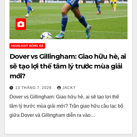
HIGHLIGHT BÓNG ĐÁ
Dover vs Gillingham: Giao hữu hè, ai
sẽ tạo lợi thế tâm lý trước mùa giải
mới?
13 THÁNG 7, 2026
JACKY
Dover vs Gillingham: Giao hữu hè, ai sẽ tạo lợi thế
tâm lý trước mùa giải mới? Trận giao hữu câu lạc bộ
giữa Dover và Gillingham diễn ra vào…