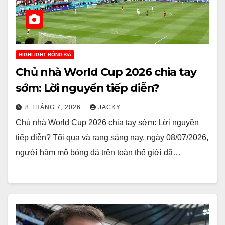
HIGHLIGHT BÓNG ĐÁ
Chủ nhà World Cup 2026 chia tay
sớm: Lời nguyền tiếp diễn?
8 THÁNG 7, 2026
JACKY
Chủ nhà World Cup 2026 chia tay sớm: Lời nguyền
tiếp diễn? Tối qua và rạng sáng nay, ngày 08/07/2026,
người hâm mộ bóng đá trên toàn thế giới đã…