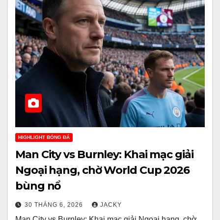
HIGHLIGHT BÓNG ĐÁ
Man City vs Burnley: Khai mạc giải
Ngoại hạng, chờ World Cup 2026
bùng nổ
30 THÁNG 6, 2026
JACKY
Man City vs Burnley: Khai mạc giải Ngoại hạng, chờ