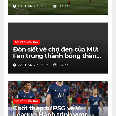
23 THÁNG 7, 2026
JACKY
SOI KÈO HÔM NAY
Đòn siết vé chợ đen của MU:
Fan trung thành bỗng thành
‘tội đồ’?
22 THÁNG 7, 2026
JACKY
SOI KÈO HÔM NAY
Chốt thép từ PSG về V-
League: Hành trình vượt