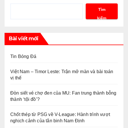
Tìm
kiếm
Bài viết mới
Tin Bóng Đá
Việt Nam – Timor Leste: Trận mở màn và bài toán
vị thế
Đòn siết vé chợ đen của MU: Fan trung thành bỗng
thành ‘tội đồ’?
Chốt thép từ PSG về V-League: Hành trình vượt
nghịch cảnh của tân binh Nam Định