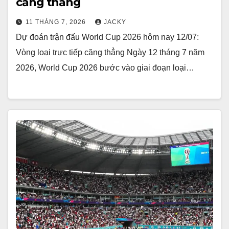
căng thẳng
11 THÁNG 7, 2026
JACKY
Dự đoán trận đấu World Cup 2026 hôm nay 12/07:
Vòng loại trực tiếp căng thẳng Ngày 12 tháng 7 năm
2026, World Cup 2026 bước vào giai đoạn loại…