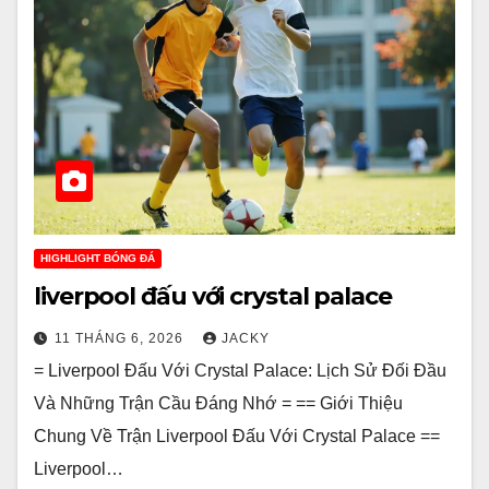
HIGHLIGHT BÓNG ĐÁ
liverpool đấu với crystal palace
11 THÁNG 6, 2026
JACKY
= Liverpool Đấu Với Crystal Palace: Lịch Sử Đối Đầu
Và Những Trận Cầu Đáng Nhớ = == Giới Thiệu
Chung Về Trận Liverpool Đấu Với Crystal Palace ==
Liverpool…