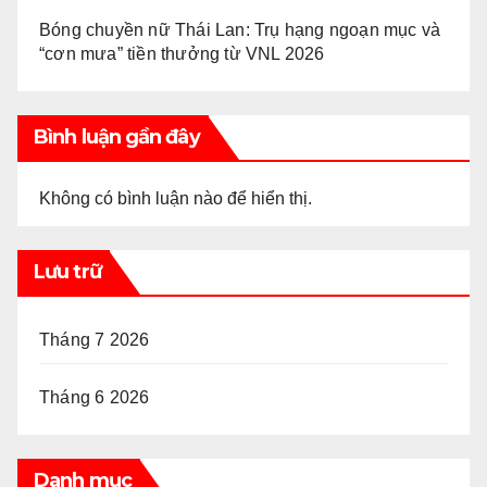
Bóng chuyền nữ Thái Lan: Trụ hạng ngoạn mục và
“cơn mưa” tiền thưởng từ VNL 2026
Bình luận gần đây
Không có bình luận nào để hiển thị.
Lưu trữ
Tháng 7 2026
Tháng 6 2026
Danh mục