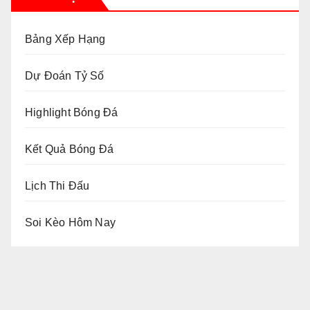
Bảng Xếp Hạng
Dự Đoán Tỷ Số
Highlight Bóng Đá
Kết Quả Bóng Đá
Lịch Thi Đấu
Soi Kèo Hôm Nay