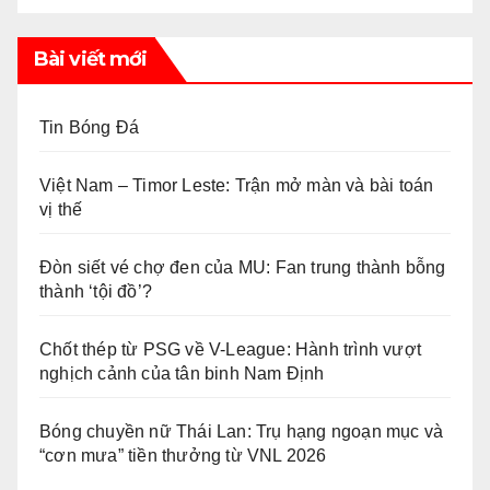
Bài viết mới
Tin Bóng Đá
Việt Nam – Timor Leste: Trận mở màn và bài toán
vị thế
Đòn siết vé chợ đen của MU: Fan trung thành bỗng
thành ‘tội đồ’?
Chốt thép từ PSG về V-League: Hành trình vượt
nghịch cảnh của tân binh Nam Định
Bóng chuyền nữ Thái Lan: Trụ hạng ngoạn mục và
“cơn mưa” tiền thưởng từ VNL 2026