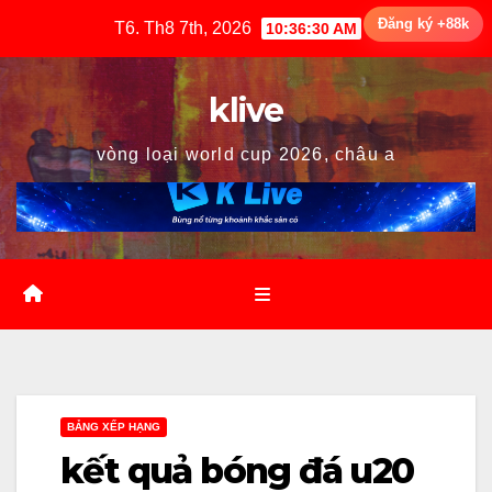
Skip
Đăng ký +88k
T6. Th8 7th, 2026
10:36:31 AM
to
content
klive
vòng loại world cup 2026, châu a
BẢNG XẾP HẠNG
kết quả bóng đá u20