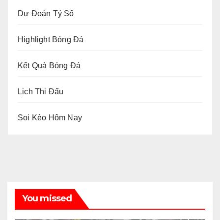
Dự Đoán Tỷ Số
Highlight Bóng Đá
Kết Quả Bóng Đá
Lịch Thi Đấu
Soi Kèo Hôm Nay
You missed