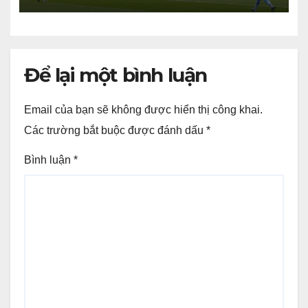
Để lại một bình luận
Email của bạn sẽ không được hiển thị công khai.
Các trường bắt buộc được đánh dấu
*
Bình luận
*