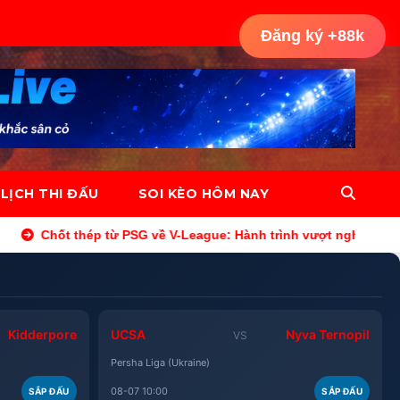
Đăng ký +88k
LỊCH THI ĐẤU
SOI KÈO HÔM NAY
 thép từ PSG về V-League: Hành trình vượt nghịch cảnh của tân 
Kidderpore
UCSA
Nyva Ternopil
VS
Persha Liga (Ukraine)
08-07 10:00
SẮP ĐẤU
SẮP ĐẤU