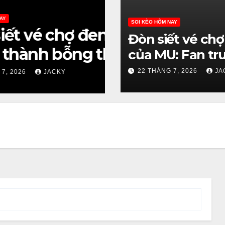
SOI KÈO HÔM NAY
SOI KÈO HÔM NAY
 MU: Fan
Chốt thép từ 
Đòn siết vé ch
‘tội đồ’?
Hành trình v
của MU: Fan tr
thành bỗng th
tân binh Nam
22 THÁNG 7, 2026
JA
22 THÁNG 7, 2026
JACK
‘tội đồ’?