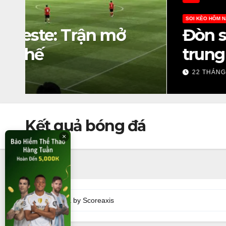
SOI KÈO HÔM NAY
Đòn siết vé chợ đen của
trung thành bỗng thành 
22 THÁNG 7, 2026
JACKY
Kết quả bóng đá
×
Live data by
Scoreaxis