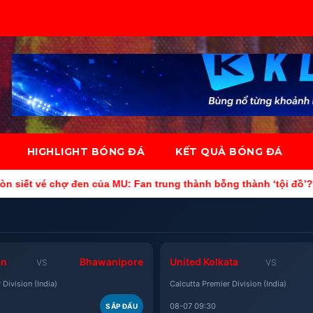
HIGHLIGHT BÓNG ĐÁ
KẾT QUẢ BÓNG ĐÁ
chợ đen của MU: Fan trung thành bỗng thành ‘tội đồ’?
Chốt
an
Bhawanipore
United Kolkata
VS
VS
 Division (India)
Calcutta Premier Division (India)
08-07 09:30
SẮP ĐẤU