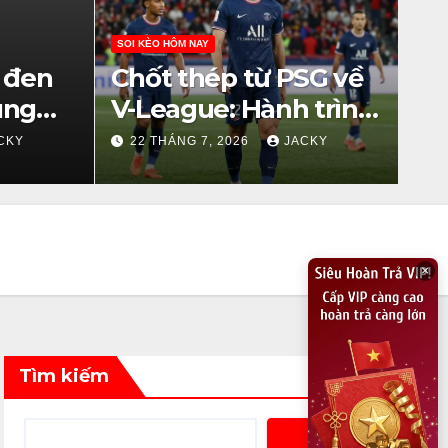
SOI KÈO
SOI KÈO HÔM NAY
PSG về V-League:
Bón
ợ đen
Chốt thép từ PSG về
ượt nghịch cảnh của
ng
ung
V-League: Hành trình
ành
vượt nghịch cảnh
 Định
th
CKY
22 THÁNG 7, 2026
JACKY
Y
21 
của tân binh Nam
Định
×
Tìm kiếm
Tìm