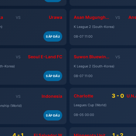
ka
Urawa
Asan Mugunghwa
Ans
VS
VS
n)
K League 2 (South-Korea)
08-07 11:00
SẮP ĐẤU
Seoul E-Land FC
Suwon Bluewings
VS
VS
th-Korea)
K League 2 (South-Korea)
08-07 11:00
SẮP ĐẤU
3 - 0
Charlotte
Indonesia
VS
Leagues Cup (World)
ship (World)
08-05 00:00
SẮP ĐẤU
4 - 1
1 - 2
El Salvador W
Minnesota United FC