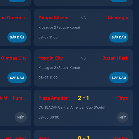
an Greeners
Gimpo Citizen
Cheongju
VS
K League 2 (South-Korea)
08-07 11:00
SẮP ĐẤU
SẮP ĐẤU
Gimhae City
Yongin City
Busan I Park
VS
K League 2 (South-Korea)
08-07 11:00
SẮP ĐẤU
SẮP ĐẤU
2 - 1
U.N.A.M. - Pumas
Plaza Amador
Firpo
CONCACAF Central American Cup (World)
08-05 00:00
HẾT
HẾT
0 - 1
FC Juarez
Remo
Santos