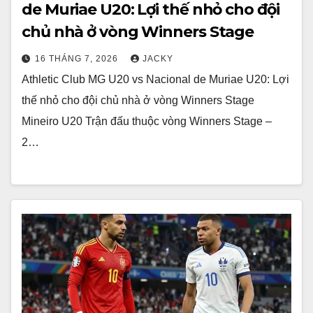
de Muriae U20: Lợi thế nhỏ cho đội
chủ nhà ở vòng Winners Stage
16 THÁNG 7, 2026
JACKY
Athletic Club MG U20 vs Nacional de Muriae U20: Lợi
thế nhỏ cho đội chủ nhà ở vòng Winners Stage
Mineiro U20 Trận đấu thuộc vòng Winners Stage –
2…