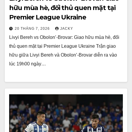
hữu mùa hè, đối thủ quen mặt tại
Premier League Ukraine
20 THÁNG 7, 2026
JACKY
Livyi Bereh vs Obolon’-Brovar: Giao hữu mùa hè, đối
thủ quen mặt tại Premier League Ukraine Trận giao
hữu giữa Livyi Bereh và Obolon’-Brovar diễn ra vào
lúc 19h00 ngày…