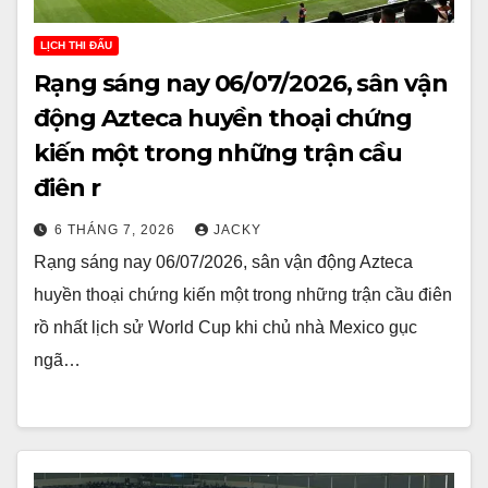
LỊCH THI ĐẤU
Rạng sáng nay 06/07/2026, sân vận
động Azteca huyền thoại chứng
kiến một trong những trận cầu
điên r
6 THÁNG 7, 2026
JACKY
Rạng sáng nay 06/07/2026, sân vận động Azteca
huyền thoại chứng kiến một trong những trận cầu điên
rồ nhất lịch sử World Cup khi chủ nhà Mexico gục
ngã…