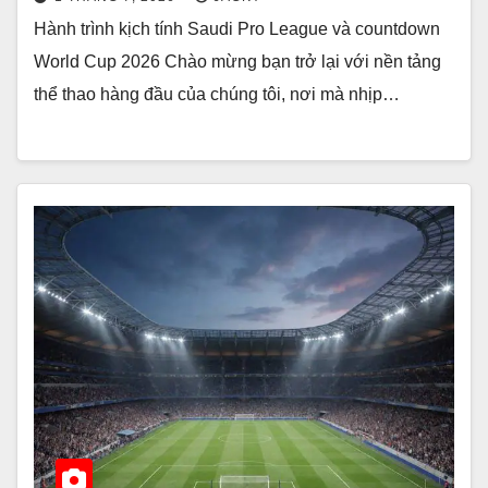
Hành trình kịch tính Saudi Pro League và countdown
World Cup 2026 Chào mừng bạn trở lại với nền tảng
thể thao hàng đầu của chúng tôi, nơi mà nhịp…