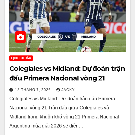
LỊCH THI ĐẤU
Colegiales vs Midland: Dự đoán trận
đấu Primera Nacional vòng 21
18 THÁNG 7, 2026
JACKY
Colegiales vs Midland: Dự đoán trận đấu Primera
Nacional vòng 21 Trận đấu giữa Colegiales và
Midland trong khuôn khổ vòng 21 Primera Nacional
Argentina mùa giải 2026 sẽ diễn…