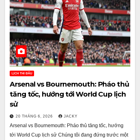
LỊCH THI ĐẤU
Arsenal vs Bournemouth: Pháo thủ
tăng tốc, hướng tới World Cup lịch
sử
20 THÁNG 6, 2026
JACKY
Arsenal vs Bournemouth: Pháo thủ tăng tốc, hướng
tới World Cup lịch sử Chúng tôi đang đứng trước một