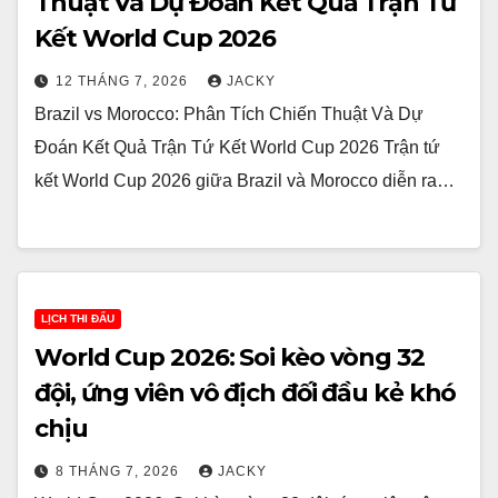
Thuật Và Dự Đoán Kết Quả Trận Tứ
Kết World Cup 2026
12 THÁNG 7, 2026
JACKY
Brazil vs Morocco: Phân Tích Chiến Thuật Và Dự
Đoán Kết Quả Trận Tứ Kết World Cup 2026 Trận tứ
kết World Cup 2026 giữa Brazil và Morocco diễn ra…
LỊCH THI ĐẤU
World Cup 2026: Soi kèo vòng 32
đội, ứng viên vô địch đối đầu kẻ khó
chịu
8 THÁNG 7, 2026
JACKY