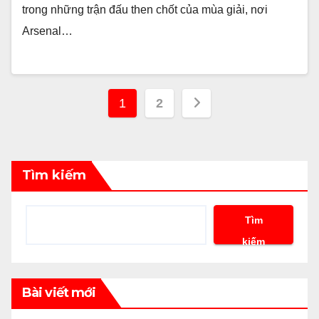
trong những trận đấu then chốt của mùa giải, nơi
Arsenal…
Phân
1
2
trang
bài
Tìm kiếm
viết
Tìm
kiếm
Bài viết mới