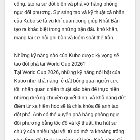
công, tạo ra sự đột biến và phá vỡ hàng phòng
ngự đối phương. Sự sáng tạo và kỹ thuật cá nhân
của Kubo sẽ là vũ khí quan trọng giúp Nhật Bản
tạo ra khác biệt trong những trận đấu khó khăn,
mang lại cơ hội ghi bàn và kiểm soát thế trận.
Những kỹ năng nào của Kubo được kỳ vọng sẽ
tạo đột phá tại World Cup 2026?
Tại World Cup 2026, những kỹ năng nổi bật của
Kubo như khả năng rê dắt bóng qua người cực
tốt, nhãn quan chiến thuật sắc bén để thực hiện
những đường chuyền quyết định, và khả năng dứt
điểm từ xa hiểm hóc sẽ là chìa khóa để anh tạo
đột phá. Anh có thể xuyên phá hàng phòng ngự
đối phương bằng tốc độ và kỹ thuật, thu hút sự
chú ý của nhiều hậu vệ, từ đó mở ra khoảng trống
cho đồng đội hoặc tự mình kết thúc. Khả năng đá