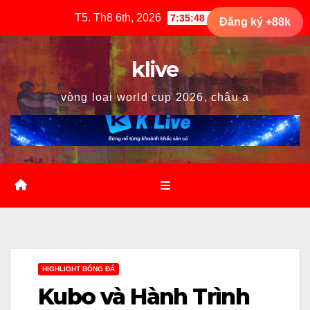
Skip
T5. Th8 6th, 2026
7:35:49 AM
Đăng ký +88k
to
content
klive
vòng loại world cup 2026, châu a
HIGHLIGHT BÓNG ĐÁ
Kubo và Hành Trình