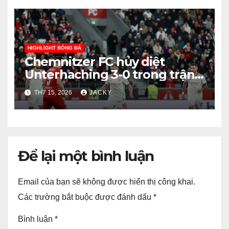
HIGHLIGHT BÓNG ĐÁ
Chemnitzer FC hủy diệt
Unterhaching 3-0 trong trận
giao hữu
TH7 15, 2026
JACKY
Để lại một bình luận
Email của bạn sẽ không được hiển thị công khai.
Các trường bắt buộc được đánh dấu
*
Bình luận
*