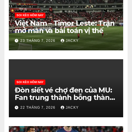
SOI KÈO HÔM NAY
Việt Nam – Timor Leste: Trận
mở màn và bài toán vị thế
23 THÁNG 7, 2026
JACKY
SOI KÈO HÔM NAY
Đòn siết vé chợ đen của MU:
Fan trung thành bỗng thành
‘tội đồ’?
22 THÁNG 7, 2026
JACKY