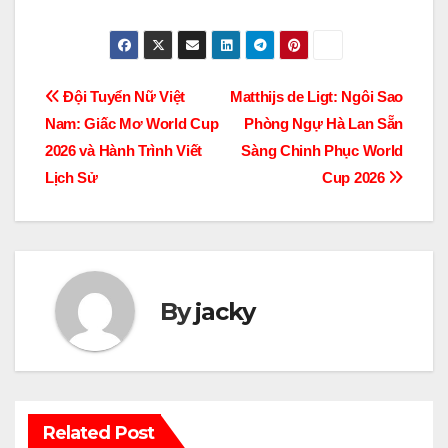
Điều
Đội Tuyển Nữ Việt
Matthijs de Ligt: Ngôi Sao
Nam: Giấc Mơ World Cup
Phòng Ngự Hà Lan Sẵn
hướng
2026 và Hành Trình Viết
Sàng Chinh Phục World
bài
Lịch Sử
Cup 2026
viết
By
jacky
Related Post