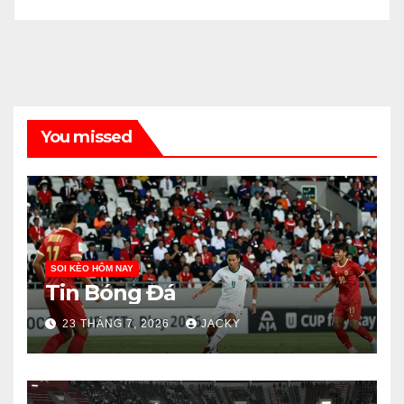
You missed
SOI KÈO HÔM NAY
Tin Bóng Đá
23 THÁNG 7, 2026
JACKY