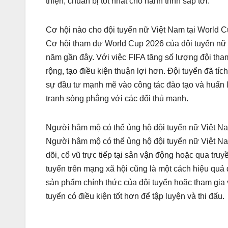
thiện, chuẩn bị tốt nhất cho hành trình sắp tới.
Cơ hội nào cho đội tuyển nữ Việt Nam tại World 
Cơ hội tham dự World Cup 2026 của đội tuyển nữ 
năm gần đây. Với việc FIFA tăng số lượng đội th
rộng, tạo điều kiện thuận lợi hơn. Đội tuyển đã tí
sự đầu tư mạnh mẽ vào công tác đào tạo và huấn l
tranh sòng phẳng với các đối thủ mạnh.
Người hâm mộ có thể ủng hộ đội tuyển nữ Việt N
Người hâm mộ có thể ủng hộ đội tuyển nữ Việt Nam
dõi, cổ vũ trực tiếp tại sân vận động hoặc qua truyề
tuyển trên mạng xã hội cũng là một cách hiệu quả
sản phẩm chính thức của đội tuyển hoặc tham gia v
tuyển có điều kiện tốt hơn để tập luyện và thi đấu.