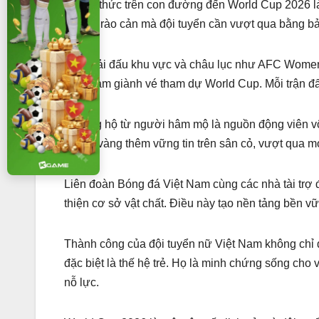
Thách thức trên con đường đến World Cup 2026 là k
những rào cản mà đội tuyển cần vượt qua bằng bản
Các giải đấu khu vực và châu lục như AFC Women’
Việt Nam giành vé tham dự World Cup. Mỗi trận đấ
Sự ủng hộ từ người hâm mộ là nguồn động viên vô g
cô gái vàng thêm vững tin trên sân cỏ, vượt qua m
Liên đoàn Bóng đá Việt Nam cùng các nhà tài trợ đ
thiện cơ sở vật chất. Điều này tạo nền tảng bền vữ
Thành công của đội tuyển nữ Việt Nam không chỉ 
đặc biệt là thế hệ trẻ. Họ là minh chứng sống cho
nỗ lực.