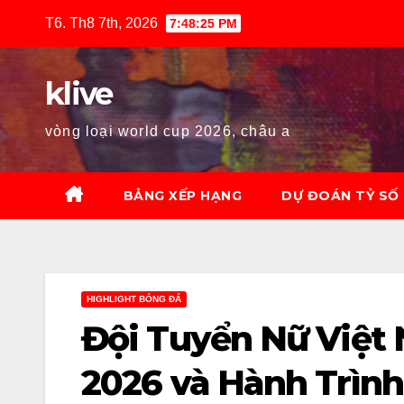
Skip
T6. Th8 7th, 2026
7:48:27 PM
to
content
klive
vòng loại world cup 2026, châu a
BẢNG XẾP HẠNG
DỰ ĐOÁN TỶ SỐ
HIGHLIGHT BÓNG ĐÁ
Đội Tuyển Nữ Việt
2026 và Hành Trình