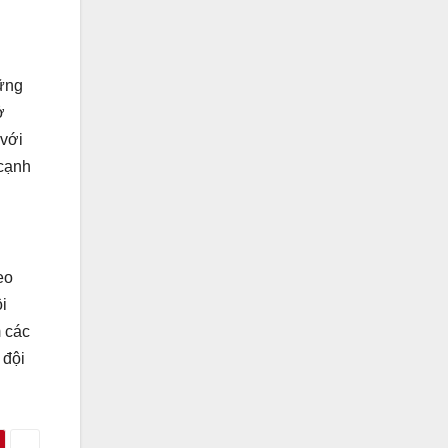
hững
ở
 với
 cạnh
eo
ội
m các
 đội