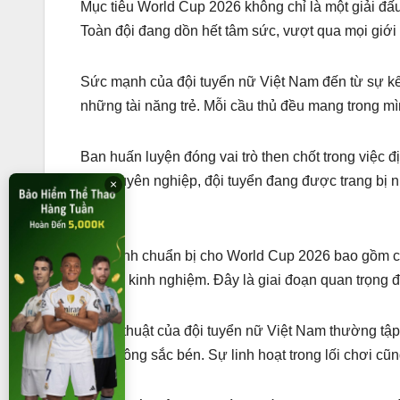
Mục tiêu World Cup 2026 không chỉ là một giải đ
Toàn đội đang dồn hết tâm sức, vượt qua mọi giới 
Sức mạnh của đội tuyển nữ Việt Nam đến từ sự kết
những tài năng trẻ. Mỗi cầu thủ đều mang trong mì
Ban huấn luyện đóng vai trò then chốt trong việc đ
dắt chuyên nghiệp, đội tuyển đang được trang bị n
×
ưu.
Quá trình chuẩn bị cho World Cup 2026 bao gồm cá
tích lũy kinh nghiệm. Đây là giai đoạn quan trọng 
Chiến thuật của đội tuyển nữ Việt Nam thường tậ
phản công sắc bén. Sự linh hoạt trong lối chơi cũng