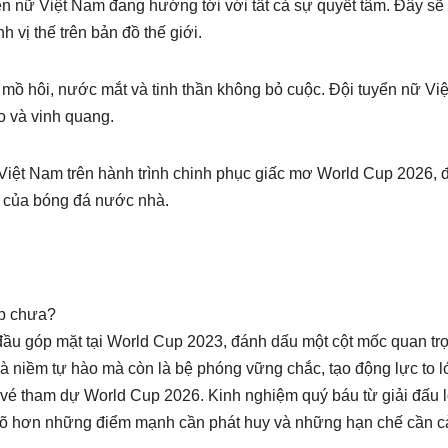
ển nữ Việt Nam đang hướng tới với tất cả sự quyết tâm. Đây sẽ 
 vị thế trên bản đồ thế giới.
 mồ hôi, nước mắt và tinh thần không bỏ cuộc. Đội tuyển nữ Việ
o và vinh quang.
 Việt Nam trên hành trình chinh phục giấc mơ World Cup 2026, 
 của bóng đá nước nhà.
up chưa?
 đầu góp mặt tại World Cup 2023, đánh dấu một cột mốc quan tr
à niềm tự hào mà còn là bệ phóng vững chắc, tạo động lực to l
 vé tham dự World Cup 2026. Kinh nghiệm quý báu từ giải đấu 
n rõ hơn những điểm mạnh cần phát huy và những hạn chế cần c