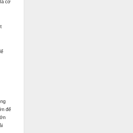
là cơ
t
để
ọng
ớn để
lớn
ải