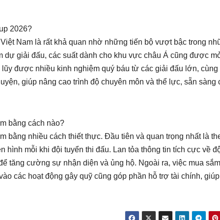
Cup 2026?
Việt Nam là rất khả quan nhờ những tiến bộ vượt bậc trong n
am dự giải đấu, các suất dành cho khu vực châu Á cũng được m
ch lũy được nhiều kinh nghiệm quý báu từ các giải đấu lớn, cùng
uyện, giúp nâng cao trình độ chuyên môn và thể lực, sẵn sàng
am bằng cách nào?
 bằng nhiều cách thiết thực. Đầu tiên và quan trọng nhất là th
n hình mỗi khi đội tuyển thi đấu. Lan tỏa thông tin tích cực về đ
 để tăng cường sự nhận diện và ủng hộ. Ngoài ra, việc mua sắ
ào các hoạt động gây quỹ cũng góp phần hỗ trợ tài chính, giúp