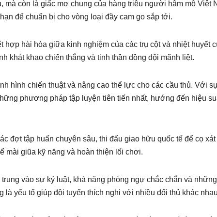
ấu, mà còn là giấc mơ chung của hàng triệu người hâm mộ Việt
hạn để chuẩn bị cho vòng loại đầy cam go sắp tới.
 hợp hài hòa giữa kinh nghiệm của các trụ cột và nhiệt huyết 
nh khát khao chiến thắng và tinh thần đồng đội mãnh liệt.
ịnh hình chiến thuật và nâng cao thể lực cho các cầu thủ. Với s
hững phương pháp tập luyện tiên tiến nhất, hướng đến hiệu suấ
c đợt tập huấn chuyên sâu, thi đấu giao hữu quốc tế để cọ xát
để mài giũa kỹ năng và hoàn thiện lối chơi.
p trung vào sự kỷ luật, khả năng phòng ngự chắc chắn và nhữn
 là yếu tố giúp đội tuyển thích nghi với nhiều đối thủ khác nhau