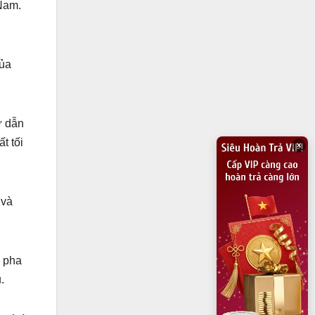
 Nam.
của
ự dẫn
t tối
×
 và
g pha
.