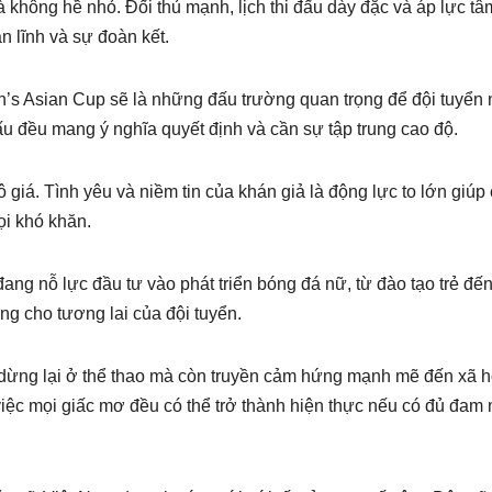
hông hề nhỏ. Đối thủ mạnh, lịch thi đấu dày đặc và áp lực tâm
 lĩnh và sự đoàn kết.
s Asian Cup sẽ là những đấu trường quan trọng để đội tuyển
u đều mang ý nghĩa quyết định và cần sự tập trung cao độ.
iá. Tình yêu và niềm tin của khán giả là động lực to lớn giúp
ọi khó khăn.
ang nỗ lực đầu tư vào phát triển bóng đá nữ, từ đào tạo trẻ đến
ng cho tương lai của đội tuyển.
dừng lại ở thể thao mà còn truyền cảm hứng mạnh mẽ đến xã h
 việc mọi giấc mơ đều có thể trở thành hiện thực nếu có đủ đam