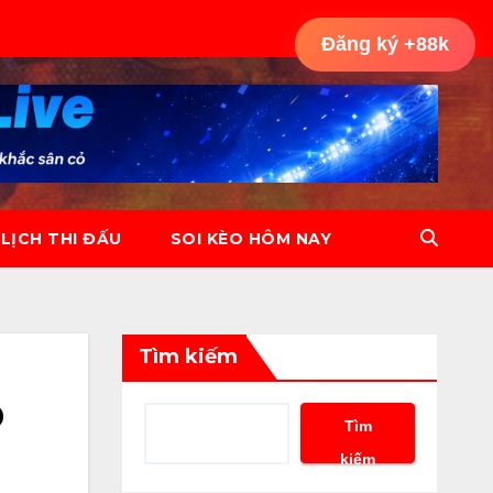
Đăng ký +88k
LỊCH THI ĐẤU
SOI KÈO HÔM NAY
Tìm kiếm
p
Tìm
kiếm