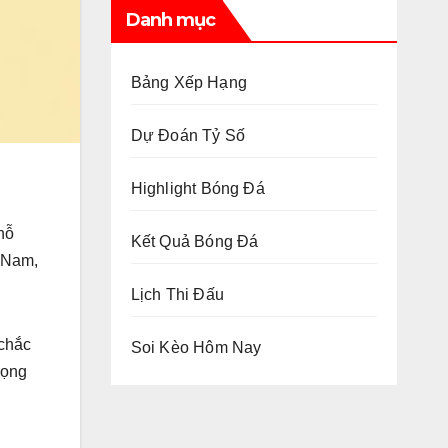
Danh mục
Bảng Xếp Hạng
Dự Đoán Tỷ Số
Highlight Bóng Đá
nỗ
Kết Quả Bóng Đá
t Nam,
Lịch Thi Đấu
 chắc
Soi Kèo Hôm Nay
rọng