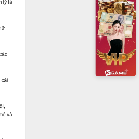
 lý là
 nữ
 các
 cải
ội,
 mê và