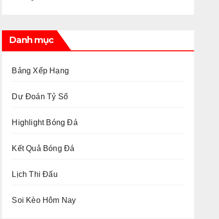
Danh mục
Bảng Xếp Hạng
Dự Đoán Tỷ Số
Highlight Bóng Đá
Kết Quả Bóng Đá
Lịch Thi Đấu
Soi Kèo Hôm Nay