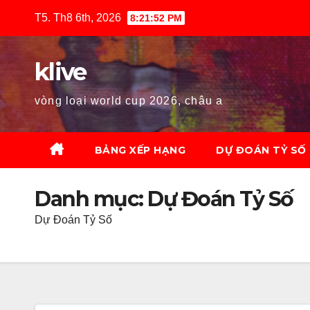
Skip
T5. Th8 6th, 2026
8:21:54 PM
to
content
klive
vòng loại world cup 2026, châu a
BẢNG XẾP HẠNG
DỰ ĐOÁN TỶ SỐ
Danh mục:
Dự Đoán Tỷ Số
Dự Đoán Tỷ Số