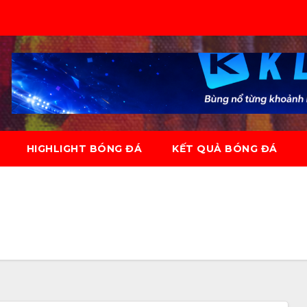
HIGHLIGHT BÓNG ĐÁ
KẾT QUẢ BÓNG ĐÁ