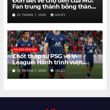
Đòn siết vé chợ đen của MU:
Fan trung thành bỗng thành
‘tội đồ’?
22 THÁNG 7, 2026
JACKY
SOI KÈO HÔM NAY
Chốt thép từ PSG về V-
League: Hành trình vượt
nghịch cảnh của tân binh
22 THÁNG 7, 2026
JACKY
Nam Định