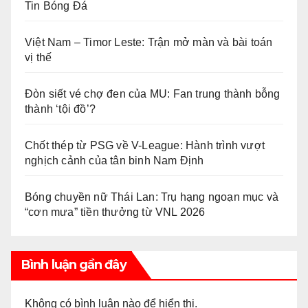
Tin Bóng Đá
Việt Nam – Timor Leste: Trận mở màn và bài toán
vị thế
Đòn siết vé chợ đen của MU: Fan trung thành bỗng
thành ‘tội đồ’?
Chốt thép từ PSG về V-League: Hành trình vượt
nghịch cảnh của tân binh Nam Định
Bóng chuyền nữ Thái Lan: Trụ hạng ngoạn mục và
“cơn mưa” tiền thưởng từ VNL 2026
Bình luận gần đây
Không có bình luận nào để hiển thị.