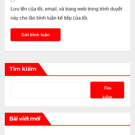
Lưu tên của tôi, email, và trang web trong trình duyệt
này cho lần bình luận kế tiếp của tôi.
Tìm kiếm
Tìm
kiếm
Bài viết mới