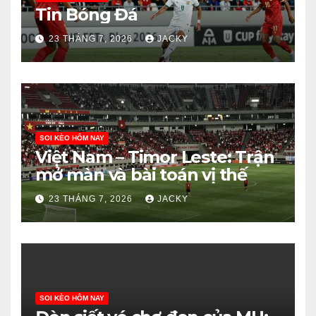
Tin Bóng Đá
23 THÁNG 7, 2026
JACKY
SOI KÈO HÔM NAY
Việt Nam – Timor Leste: Trận
mở màn và bài toán vị thế
23 THÁNG 7, 2026
JACKY
SOI KÈO HÔM NAY