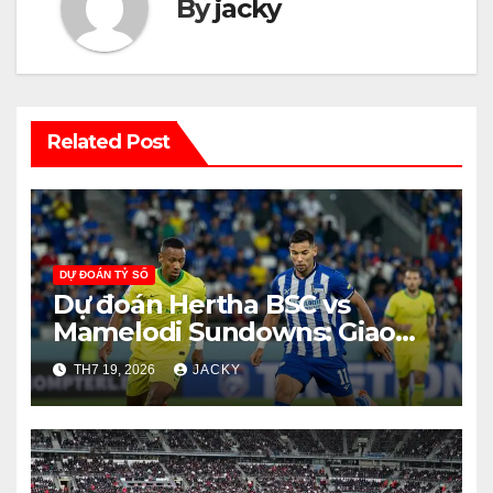
By
jacky
Related Post
DỰ ĐOÁN TỶ SỐ
Dự đoán Hertha BSC vs
Mamelodi Sundowns: Giao
hữu hấp dẫn
TH7 19, 2026
JACKY