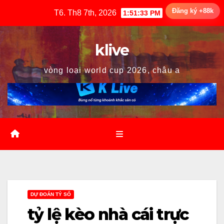
Skip
Đăng ký +88k
T6. Th8 7th, 2026
1:51:34 PM
to
content
klive
vòng loại world cup 2026, châu a
DỰ ĐOÁN TỶ SỐ
tỷ lệ kèo nhà cái trực