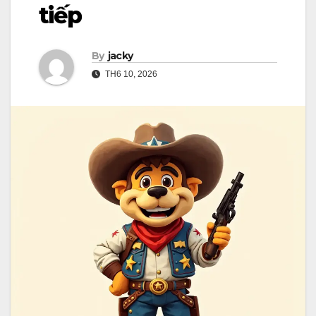
tiếp
By
jacky
TH6 10, 2026