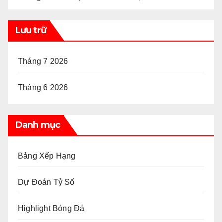
Lưu trữ
Tháng 7 2026
Tháng 6 2026
Danh mục
Bảng Xếp Hạng
Dự Đoán Tỷ Số
Highlight Bóng Đá