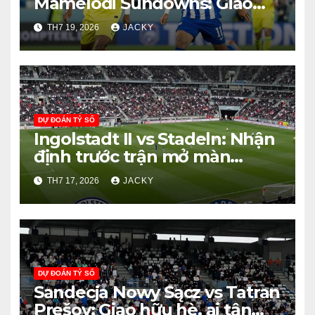
Mamelodi Sundowns: Giao
hữu hấp dẫn
TH7 19, 2026
JACKY
DỰ ĐOÁN TỶ SỐ
Ingolstadt II vs Stadeln: Nhận
định trước trận mở màn
Oberliga Bayern Nord 2026
TH7 17, 2026
JACKY
DỰ ĐOÁN TỶ SỐ
Sandecja Nowy Sącz vs Tatran
Prešov: Giao hữu hè, ai tận