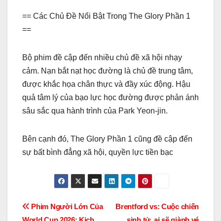
== Các Chủ Đề Nổi Bật Trong The Glory Phần 1
==
Bộ phim đề cập đến nhiều chủ đề xã hội nhạy
cảm. Nạn bắt nạt học đường là chủ đề trung tâm,
được khắc họa chân thực và đầy xúc động. Hậu
quả tâm lý của bạo lực học đường được phản ánh
sâu sắc qua hành trình của Park Yeon-jin.
Bên cạnh đó, The Glory Phần 1 cũng đề cập đến
sự bất bình đẳng xã hội, quyền lực tiền bạc
Điều
Phim Người Lớn Của
Brentford vs: Cuộc chiến
World Cup 2026: Kịch
sinh tử, ai sẽ giành vé