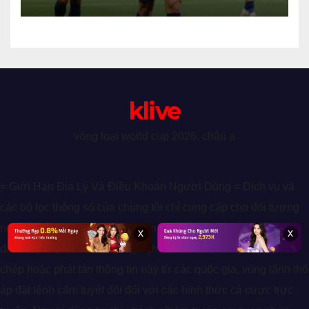
Nam Định
klive
vòng loại world cup 2026, châu a
= Giới Hạn Địa Lý Và Điều Khoản Người Dùng = Dịch vụ và
các bộ lọc thông số của chúng tôi chỉ cung cấp cho đối tượng
người dùng từ đủ 18 tuổi trở lên, có đầy đủ năng lực hành vi
x
x
dân sự pháp định. Hệ thống nghiêm cấm việc truy cập, sao
chép hoặc phát tán thông tin này từ các quốc gia, vùng lãnh thổ
áp đặt lệnh cấm tuyệt đối đối với các hình thức cá cược trực