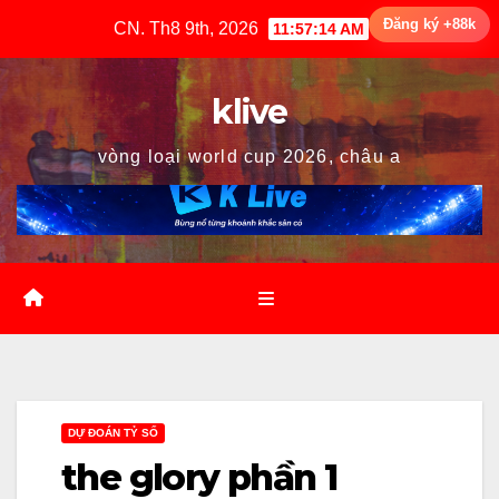
Skip
Đăng ký +88k
CN. Th8 9th, 2026
11:57:15 AM
to
content
klive
vòng loại world cup 2026, châu a
DỰ ĐOÁN TỶ SỐ
the glory phần 1