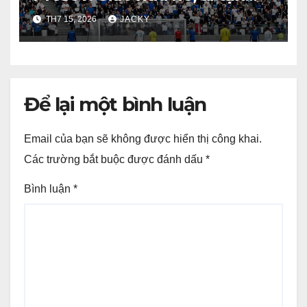
dụng tốt hơn?
TH7 15, 2026
JACKY
Để lại một bình luận
Email của bạn sẽ không được hiển thị công khai.
Các trường bắt buộc được đánh dấu
*
Bình luận
*