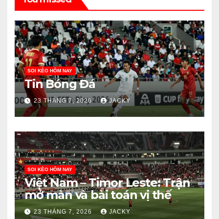
SOI KÈO HÔM NAY
Tin Bóng Đá
23 THÁNG 7, 2026
JACKY
SOI KÈO HÔM NAY
Việt Nam – Timor Leste: Trận
mở màn và bài toán vị thế
23 THÁNG 7, 2026
JACKY