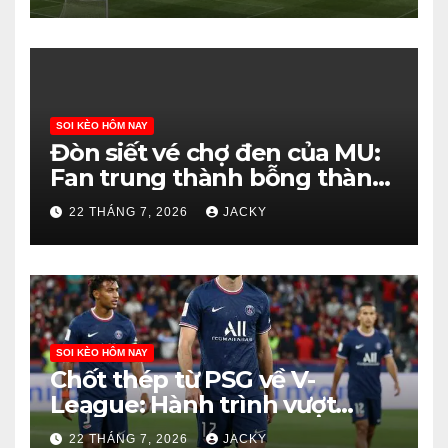
SOI KÈO HÔM NAY
Đòn siết vé chợ đen của MU:
Fan trung thành bỗng thành
‘tội đồ’?
22 THÁNG 7, 2026
JACKY
SOI KÈO HÔM NAY
Chốt thép từ PSG về V-
League: Hành trình vượt
nghịch cảnh của tân binh
22 THÁNG 7, 2026
JACKY