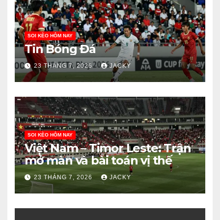
SOI KÈO HÔM NAY
Tin Bóng Đá
23 THÁNG 7, 2026
JACKY
SOI KÈO HÔM NAY
Việt Nam – Timor Leste: Trận
mở màn và bài toán vị thế
23 THÁNG 7, 2026
JACKY