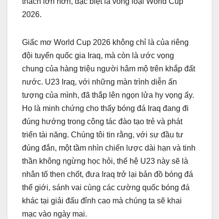
thách lớn hơn, đặc biệt là vòng loại World Cup
2026.
Giấc mơ World Cup 2026 không chỉ là của riêng
đội tuyển quốc gia Iraq, mà còn là ước vọng
chung của hàng triệu người hâm mộ trên khắp đất
nước. U23 Iraq, với những màn trình diễn ấn
tượng của mình, đã thắp lên ngọn lửa hy vọng ấy.
Họ là minh chứng cho thấy bóng đá Iraq đang đi
đúng hướng trong công tác đào tạo trẻ và phát
triển tài năng. Chúng tôi tin rằng, với sự đầu tư
đúng đắn, một tầm nhìn chiến lược dài hạn và tinh
thần không ngừng học hỏi, thế hệ U23 này sẽ là
nhân tố then chốt, đưa Iraq trở lại bản đồ bóng đá
thế giới, sánh vai cùng các cường quốc bóng đá
khác tại giải đấu đỉnh cao mà chúng ta sẽ khai
mạc vào ngày mai.