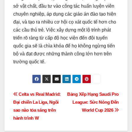
sở vật chất, đầu tư vào công tác huấn luyện viên
chuyên nghiệp, áp dụng các giáo án đào tạo hiện
đại, và tạo ra nhiều cơ hội cọ xát quốc tế hơn cho
các cầu thủ trẻ. Việc xây dựng một lộ trình phát
triển rõ ràng từ cấp độ học viện đến đội tuyển
quốc gia sẽ là chìa khóa để họ không ngừng tiến
bộ và đạt được những thành công lớn hơn trên
trường quốc tế.
Điều
Celta vs Real Madrid:
Bảng Xếp Hạng Saudi Pro
Đại chiến La Liga, Ngôi
League: Sức Nóng Đến
hướng
sao nào tỏa sáng trên
World Cup 2026
bài
hành trình W