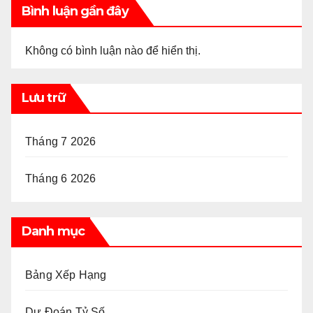
Bình luận gần đây
Không có bình luận nào để hiển thị.
Lưu trữ
Tháng 7 2026
Tháng 6 2026
Danh mục
Bảng Xếp Hạng
Dự Đoán Tỷ Số