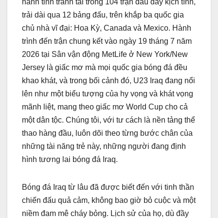
hành tinh tranh tài trong 104 trận đấu đầy kịch tính,
trải dài qua 12 bảng đấu, trên khắp ba quốc gia
chủ nhà vĩ đại: Hoa Kỳ, Canada và Mexico. Hành
trình đến trận chung kết vào ngày 19 tháng 7 năm
2026 tại Sân vận động MetLife ở New York/New
Jersey là giấc mơ mà mọi quốc gia bóng đá đều
khao khát, và trong bối cảnh đó, U23 Iraq đang nổi
lên như một biểu tượng của hy vọng và khát vọng
mãnh liệt, mang theo giấc mơ World Cup cho cả
một dân tộc. Chúng tôi, với tư cách là nền tảng thể
thao hàng đầu, luôn dõi theo từng bước chân của
những tài năng trẻ này, những người đang định
hình tương lai bóng đá Iraq.
Bóng đá Iraq từ lâu đã được biết đến với tinh thần
chiến đấu quả cảm, không bao giờ bỏ cuộc và một
niềm đam mê cháy bỏng. Lịch sử của họ, dù đầy