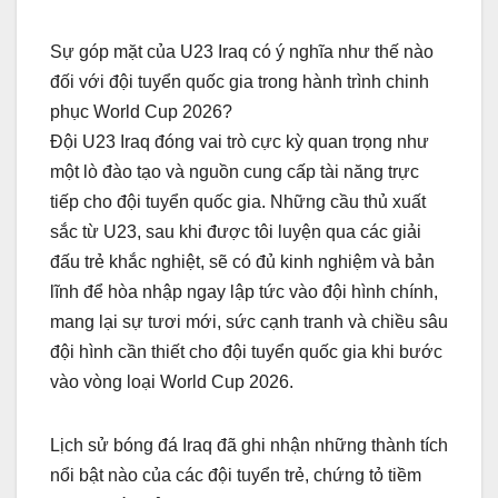
Sự góp mặt của U23 Iraq có ý nghĩa như thế nào
đối với đội tuyển quốc gia trong hành trình chinh
phục World Cup 2026?
Đội U23 Iraq đóng vai trò cực kỳ quan trọng như
một lò đào tạo và nguồn cung cấp tài năng trực
tiếp cho đội tuyển quốc gia. Những cầu thủ xuất
sắc từ U23, sau khi được tôi luyện qua các giải
đấu trẻ khắc nghiệt, sẽ có đủ kinh nghiệm và bản
lĩnh để hòa nhập ngay lập tức vào đội hình chính,
mang lại sự tươi mới, sức cạnh tranh và chiều sâu
đội hình cần thiết cho đội tuyển quốc gia khi bước
vào vòng loại World Cup 2026.
Lịch sử bóng đá Iraq đã ghi nhận những thành tích
nổi bật nào của các đội tuyển trẻ, chứng tỏ tiềm