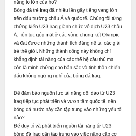
năng to lớn của họ?
Bóng đá trẻ Iraq đã nhiều lần gây tiếng vang lớn
trên đấu trường châu Á và quốc tế. Chúng tôi từng
chứng kiến U23 Iraq giành chức vô địch U23 châu
Á, liên tục góp mặt ở các vòng chung kết Olympic
và đạt được những thành tích đáng nể tại các giải
trẻ thế giới. Những thành công này không chỉ
khẳng định tài năng của các thế hệ cầu thủ mà
còn là minh chứng cho bản sắc và tinh thần chiến
đấu không ngừng nghỉ của bóng đá Iraq.
Để đảm bảo nguồn lực tài năng dồi dào từ U23
Iraq tiếp tục phát triển và vươn tầm quốc tế, nền
bóng đá nước này cần tập trung vào những yếu tố
nào?
Để duy trì và phát triển nguồn tài năng từ U23,
bóng đá Iraq cần tập trung vào việc nâng cấp cơ