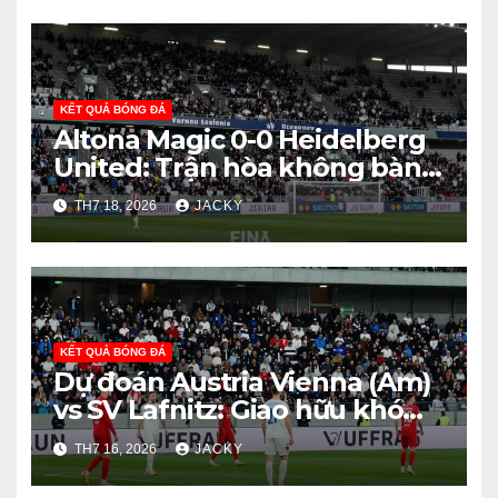
KẾT QUẢ BÓNG ĐÁ
Altona Magic 0-0 Heidelberg
United: Trận hòa không bàn
thắng tại Victoria NPL
TH7 18, 2026
JACKY
KẾT QUẢ BÓNG ĐÁ
Dự đoán Austria Vienna (Am)
vs SV Lafnitz: Giao hữu khó
đoán
TH7 16, 2026
JACKY