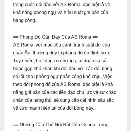
trong cuộc đối đầu với AS Roma, đặc biệt là về
khả năng phòng ngự và hiệu suất ghi bàn của
hàng công.
== Phong Độ Gần Đây Của AS Roma ==
AS Roma, với mục tiêu cạnh tranh suất dự cúp
châu Âu, thường duy trì phong độ ổn định hơn.
Tuy nhiên, họ cũng có những giai đoạn sa sút
hoặc gặp khó khăn khi đối đầu với các đội bóng
có lối chơi phòng ngự phản công khó chịu. Việc
theo dõi phong độ của AS Roma, đặc biệt là khả
năng ghi bàn của các tiền đạo chủ lực và sự chắc
chắn của hàng thủ, sẽ cung cấp cái nhìn sâu sắc
về sức mạnh hiện tại của đội bóng này.
== Những Cầu Thủ Nổi Bật Của Genoa Trong