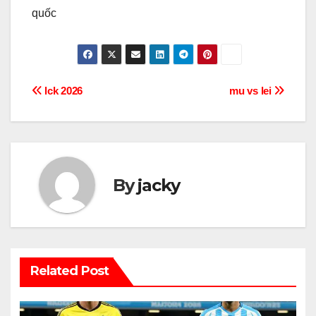
quốc
Điều
lck 2026
mu vs lei
hướng
bài
viết
By
jacky
Related Post