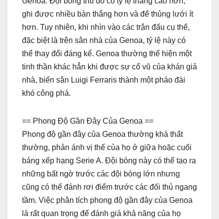
Genoa. Đội bóng thủ đô có tỷ lệ thắng cao hơn,
ghi được nhiều bàn thắng hơn và để thủng lưới ít
hơn. Tuy nhiên, khi nhìn vào các trận đấu cụ thể,
đặc biệt là trên sân nhà của Genoa, tỷ lệ này có
thể thay đổi đáng kể. Genoa thường thể hiện một
tinh thần khác hẳn khi được sự cổ vũ của khán giả
nhà, biến sân Luigi Ferraris thành một pháo đài
khó công phá.
== Phong Độ Gần Đây Của Genoa ==
Phong độ gần đây của Genoa thường khá thất
thường, phản ánh vị thế của họ ở giữa hoặc cuối
bảng xếp hạng Serie A. Đội bóng này có thể tạo ra
những bất ngờ trước các đội bóng lớn nhưng
cũng có thể đánh rơi điểm trước các đối thủ ngang
tầm. Việc phân tích phong độ gần đây của Genoa
là rất quan trọng để đánh giá khả năng của họ