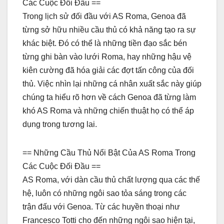
Các Cuộc Đối Đầu ==
Trong lịch sử đối đầu với AS Roma, Genoa đã
từng sở hữu nhiều cầu thủ có khả năng tạo ra sự
khác biệt. Đó có thể là những tiền đạo sắc bén
từng ghi bàn vào lưới Roma, hay những hậu vệ
kiên cường đã hóa giải các đợt tấn công của đối
thủ. Việc nhìn lại những cá nhân xuất sắc này giúp
chúng ta hiểu rõ hơn về cách Genoa đã từng làm
khó AS Roma và những chiến thuật họ có thể áp
dụng trong tương lai.
== Những Cầu Thủ Nổi Bật Của AS Roma Trong
Các Cuộc Đối Đầu ==
AS Roma, với dàn cầu thủ chất lượng qua các thế
hệ, luôn có những ngôi sao tỏa sáng trong các
trận đấu với Genoa. Từ các huyền thoại như
Francesco Totti cho đến những ngôi sao hiện tại,