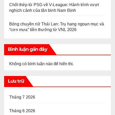
Chốt thép từ PSG về V-League: Hành trình vượt
nghịch cảnh của tân binh Nam Định
Bóng chuyền nữ Thái Lan: Trụ hạng ngoạn mục và
“cơn mưa” tiền thưởng từ VNL 2026
Bình luận gần đây
Không có bình luận nào để hiển thị.
Lưu trữ
Tháng 7 2026
Tháng 6 2026