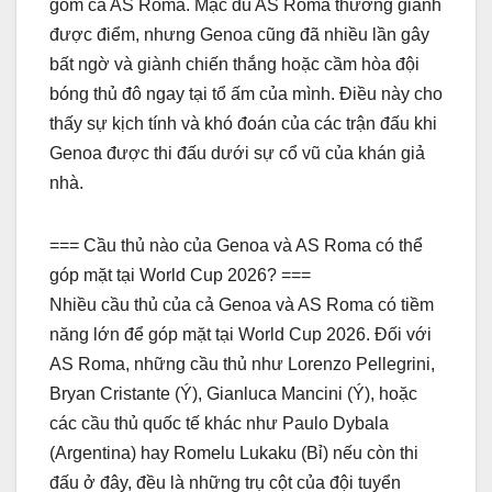
gồm cả AS Roma. Mặc dù AS Roma thường giành
được điểm, nhưng Genoa cũng đã nhiều lần gây
bất ngờ và giành chiến thắng hoặc cầm hòa đội
bóng thủ đô ngay tại tổ ấm của mình. Điều này cho
thấy sự kịch tính và khó đoán của các trận đấu khi
Genoa được thi đấu dưới sự cổ vũ của khán giả
nhà.
=== Cầu thủ nào của Genoa và AS Roma có thể
góp mặt tại World Cup 2026? ===
Nhiều cầu thủ của cả Genoa và AS Roma có tiềm
năng lớn để góp mặt tại World Cup 2026. Đối với
AS Roma, những cầu thủ như Lorenzo Pellegrini,
Bryan Cristante (Ý), Gianluca Mancini (Ý), hoặc
các cầu thủ quốc tế khác như Paulo Dybala
(Argentina) hay Romelu Lukaku (Bỉ) nếu còn thi
đấu ở đây, đều là những trụ cột của đội tuyển