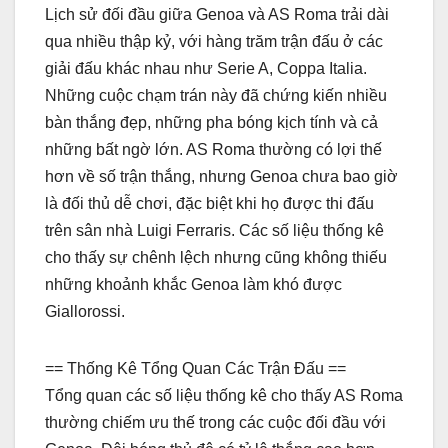
Lịch sử đối đầu giữa Genoa và AS Roma trải dài
qua nhiều thập kỷ, với hàng trăm trận đấu ở các
giải đấu khác nhau như Serie A, Coppa Italia.
Những cuộc chạm trán này đã chứng kiến nhiều
bàn thắng đẹp, những pha bóng kịch tính và cả
những bất ngờ lớn. AS Roma thường có lợi thế
hơn về số trận thắng, nhưng Genoa chưa bao giờ
là đối thủ dễ chơi, đặc biệt khi họ được thi đấu
trên sân nhà Luigi Ferraris. Các số liệu thống kê
cho thấy sự chênh lệch nhưng cũng không thiếu
những khoảnh khắc Genoa làm khó được
Giallorossi.
== Thống Kê Tổng Quan Các Trận Đấu ==
Tổng quan các số liệu thống kê cho thấy AS Roma
thường chiếm ưu thế trong các cuộc đối đầu với