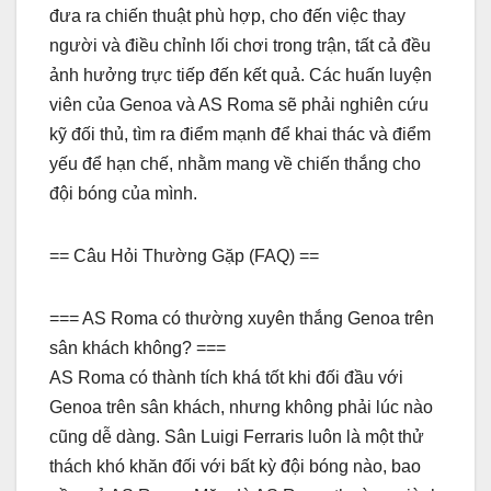
đưa ra chiến thuật phù hợp, cho đến việc thay
người và điều chỉnh lối chơi trong trận, tất cả đều
ảnh hưởng trực tiếp đến kết quả. Các huấn luyện
viên của Genoa và AS Roma sẽ phải nghiên cứu
kỹ đối thủ, tìm ra điểm mạnh để khai thác và điểm
yếu để hạn chế, nhằm mang về chiến thắng cho
đội bóng của mình.
== Câu Hỏi Thường Gặp (FAQ) ==
=== AS Roma có thường xuyên thắng Genoa trên
sân khách không? ===
AS Roma có thành tích khá tốt khi đối đầu với
Genoa trên sân khách, nhưng không phải lúc nào
cũng dễ dàng. Sân Luigi Ferraris luôn là một thử
thách khó khăn đối với bất kỳ đội bóng nào, bao