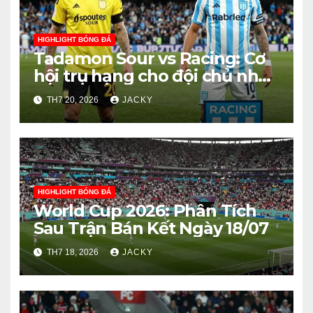
HIGHLIGHT BÓNG ĐÁ
Tadamon Sour vs Racing: Cơ
hội trụ hạng cho đội chủ nhà
tại vòng tứ kết
TH7 20, 2026
JACKY
HIGHLIGHT BÓNG ĐÁ
World Cup 2026: Phân Tích
Sau Trận Bán Kết Ngày 18/07
TH7 18, 2026
JACKY