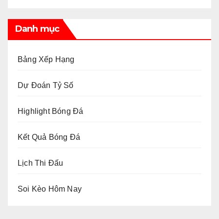
Danh mục
Bảng Xếp Hạng
Dự Đoán Tỷ Số
Highlight Bóng Đá
Kết Quả Bóng Đá
Lịch Thi Đấu
Soi Kèo Hôm Nay