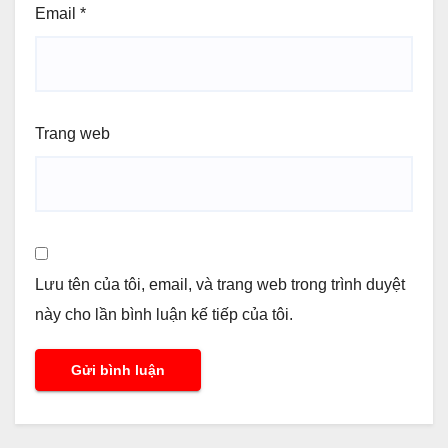
Email
*
Trang web
Lưu tên của tôi, email, và trang web trong trình duyệt
này cho lần bình luận kế tiếp của tôi.