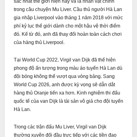
sắc nhất thế giới hiện nay và là nhân vật chính
trong câu chuyện Mu Liver. Cầu thủ người Hà Lan
gia nhập Liverpool vào tháng 1 năm 2018 với mức
phí kỷ lục thế giới dành cho một hậu vệ thời điểm
đó. Kể từ đó, anh đã thay đổi hoàn toàn cách chơi
của hàng thủ Liverpool.
Tại World Cup 2022, Virgil van Dijk đã thể hiện
phong độ ấn tượng trong màu áo tuyển Hà Lan dù
đội bóng không thể vượt qua vòng bảng. Sang
World Cup 2026, anh được kỳ vọng sẽ dẫn dắt
hàng thủ Oranje tiến xa hơn. Kinh nghiệm thi đấu
quốc tế của van Dijk là tài sản vô giá cho đội tuyển
Hà Lan.
Trong các trận đấu Mu Liver, Virgil van Dijk
thường xuyên đối đầu trực tiếp với các tiền đạo