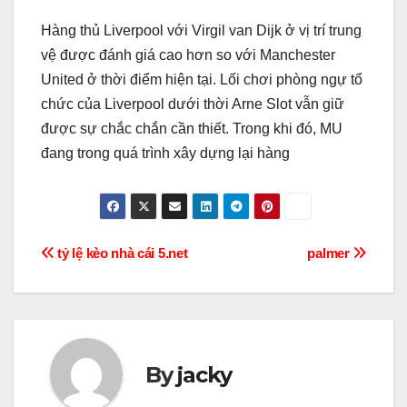
Hàng thủ Liverpool với Virgil van Dijk ở vị trí trung
vệ được đánh giá cao hơn so với Manchester
United ở thời điểm hiện tại. Lối chơi phòng ngự tổ
chức của Liverpool dưới thời Arne Slot vẫn giữ
được sự chắc chắn cần thiết. Trong khi đó, MU
đang trong quá trình xây dựng lại hàng
Điều
tỷ lệ kèo nhà cái 5.net
palmer
hướng
bài
viết
By
jacky