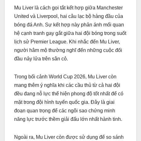
Mu Liver là cách gọi tắt kết hợp giữa Manchester
United và Liverpool, hai câu lạc bộ hàng đầu của
bóng đá Anh. Sự kết hợp này phản ánh mối quan
hệ cạnh tranh gay gắt giữa hai đội bóng trong suốt
lịch sử Premier League. Khi nhắc đến Mu Liver,
người hâm mộ thường nghĩ đến những cuộc đối
đầu nảy lửa trên sân cỏ.
Trong bối cảnh World Cup 2026, Mu Liver còn
mang thêm ý nghĩa khi các cầu thủ từ cả hai đội
đều đang nỗ lực thể hiện phong độ tốt nhất để có
mặt trong đội hình tuyển quốc gia. Đây là giai
đoạn quan trọng để các ngôi sao chứng minh
năng lực trước thềm giải đấu lớn nhất hành tinh.
Ngoài ra, Mu Liver còn được sử dụng để so sánh