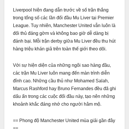
Liverpool hiện đang dẫn trước về số trận thắng
trong tổng số các lần đối đầu Mu Liver tại Premier
League. Tuy nhiên, Manchester United vẫn luôn là
đối thủ đáng gờm và không bao giờ dễ dàng bị
đánh bại. Mỗi trận derby giữa Mu Liver đều thu hút
hàng triệu khán giả trên toàn thế giới theo dõi.
Với sự hiện diện của những ngôi sao hàng đầu,
các trận Mu Liver luôn mang đến màn trình diễn
đỉnh cao. Những cầu thủ như Mohamed Salah,
Marcus Rashford hay Bruno Fernandes đều đã ghi
dấu ấn trong các cuộc đối đầu này, tạo nên những
khoảnh khắc đáng nhớ cho người hâm mộ.
== Phong độ Manchester United mùa giải gần đây
==