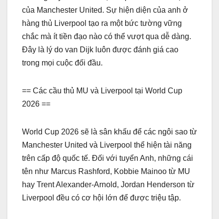
của Manchester United. Sự hiện diện của anh ở
hàng thủ Liverpool tạo ra một bức tường vững
chắc mà ít tiền đạo nào có thể vượt qua dễ dàng.
Đây là lý do van Dijk luôn được đánh giá cao
trong mọi cuộc đối đầu.
== Các cầu thủ MU và Liverpool tại World Cup
2026 ==
World Cup 2026 sẽ là sân khấu để các ngôi sao từ
Manchester United và Liverpool thể hiện tài năng
trên cấp độ quốc tế. Đối với tuyển Anh, những cái
tên như Marcus Rashford, Kobbie Mainoo từ MU
hay Trent Alexander-Arnold, Jordan Henderson từ
Liverpool đều có cơ hội lớn để được triệu tập.