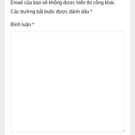
Email của bạn sẽ không được hiển thị công khai.
Các trường bắt buộc được đánh dấu
*
Bình luận
*