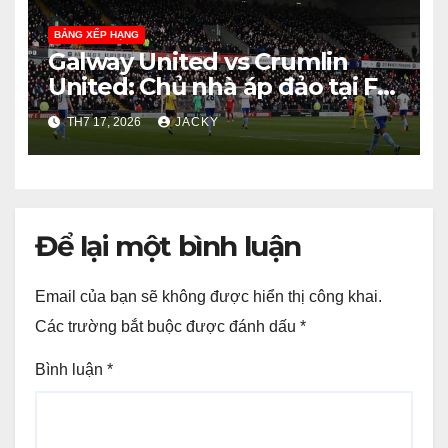
BẢNG XẾP HẠNG
Galway United vs Crumlin
United: Chủ nhà áp đảo tại FAI
Cup?
TH7 17, 2026
JACKY
Để lại một bình luận
Email của bạn sẽ không được hiển thị công khai.
Các trường bắt buộc được đánh dấu
*
Bình luận
*