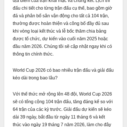
địa điểm của trận khai mạc và chung kết. Lịch thi
đấu chi tiết cho từng trận đấu cụ thể, bao gồm giờ
đá và phân bổ sân vận động cho tất cả 104 trận,
thường được hoàn thiện và công bố đầy đủ sau
khi vòng loại kết thúc và lễ bốc thăm chia bảng
được tổ chức, dự kiến vào cuối năm 2025 hoặc
đầu năm 2026. Chúng tôi sẽ cập nhật ngay khi có
thông tin chính thức.
World Cup 2026 có bao nhiêu trận đấu và giải đấu
kéo dài trong bao lâu?
Với thể thức mở rộng lên 48 đội, World Cup 2026
sẽ có tổng cộng 104 trận đấu, tăng đáng kể so với
64 trận của các kỳ trước. Giải đấu dự kiến sẽ kéo
dài 39 ngày, bắt đầu từ ngày 11 tháng 6 và kết
thúc vào ngày 19 tháng 7 năm 2026, làm cho đây