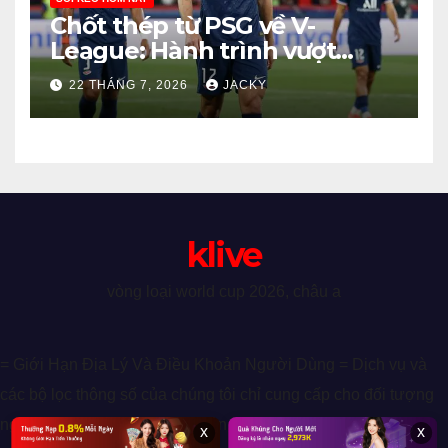
Chốt thép từ PSG về V-
League: Hành trình vượt
nghịch cảnh của tân binh
22 THÁNG 7, 2026
JACKY
Nam Định
klive
vòng loại world cup 2026, châu a
= Giới Hạn Địa Lý Và Điều Khoản Người Dùng = Dịch vụ và
các bộ lọc thông số của chúng tôi chỉ cung cấp cho đối tượng
người dùng từ đủ 18 tuổi trở lên, có đầy đủ năng lực hành vi
x
x