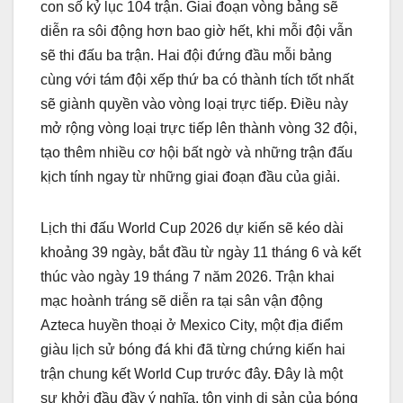
con số kỷ lục 104 trận. Giai đoạn vòng bảng sẽ
diễn ra sôi động hơn bao giờ hết, khi mỗi đội vẫn
sẽ thi đấu ba trận. Hai đội đứng đầu mỗi bảng
cùng với tám đội xếp thứ ba có thành tích tốt nhất
sẽ giành quyền vào vòng loại trực tiếp. Điều này
mở rộng vòng loại trực tiếp lên thành vòng 32 đội,
tạo thêm nhiều cơ hội bất ngờ và những trận đấu
kịch tính ngay từ những giai đoạn đầu của giải.
Lịch thi đấu World Cup 2026 dự kiến sẽ kéo dài
khoảng 39 ngày, bắt đầu từ ngày 11 tháng 6 và kết
thúc vào ngày 19 tháng 7 năm 2026. Trận khai
mạc hoành tráng sẽ diễn ra tại sân vận động
Azteca huyền thoại ở Mexico City, một địa điểm
giàu lịch sử bóng đá khi đã từng chứng kiến hai
trận chung kết World Cup trước đây. Đây là một
sự khởi đầu đầy ý nghĩa, tôn vinh di sản của bóng