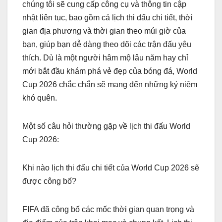
chúng tôi sẽ cung cấp công cụ và thông tin cập
nhật liên tục, bao gồm cả lịch thi đấu chi tiết, thời
gian địa phương và thời gian theo múi giờ của
bạn, giúp bạn dễ dàng theo dõi các trận đấu yêu
thích. Dù là một người hâm mộ lâu năm hay chỉ
mới bắt đầu khám phá vẻ đẹp của bóng đá, World
Cup 2026 chắc chắn sẽ mang đến những kỷ niệm
khó quên.
Một số câu hỏi thường gặp về lịch thi đấu World
Cup 2026:
Khi nào lịch thi đấu chi tiết của World Cup 2026 sẽ
được công bố?
FIFA đã công bố các mốc thời gian quan trọng và