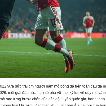
2022 vừa dứt, trái tim người hâm mộ bóng đá trên toàn cầu đã 
2026, một giải đấu hứa hẹn sẽ phá vỡ mọi kỷ lục về quy mô và 
 sát sao từng bước chân của các đội tuyển quốc gia, hành trình
từ vòng loại khu vực. Đặc biệt, khu vực châu Âu, cái nôi của bó