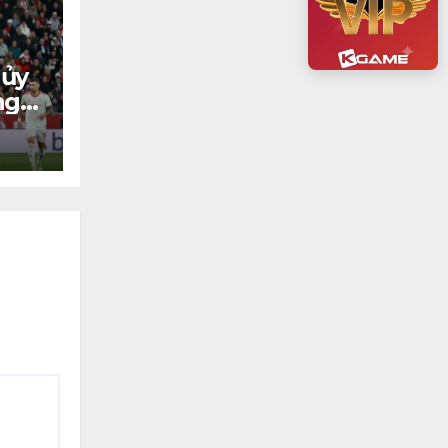
hủy
ng
iao