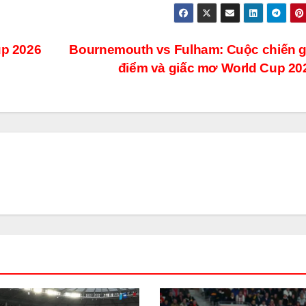
p 2026
Bournemouth vs Fulham: Cuộc chiến g
điểm và giấc mơ World Cup 2