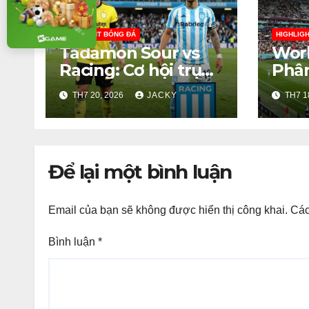
HIGHLIGHT BÓNG ĐÁ
HIGHLIG
Tadamon Sour vs
Worl
Racing: Cơ hội trụ
Phân
hạng cho đội chủ
Bán 
TH7 20, 2026
JACKY
TH7 1
nhà tại vòng tứ kết
Để lại một bình luận
Email của bạn sẽ không được hiển thị công khai.
Các
Bình luận
*