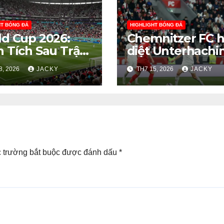
HT BÓNG ĐÁ
HIGHLIGHT BÓNG ĐÁ
d Cup 2026:
Chemnitzer FC 
 Tích Sau Trận
diệt Unterhachi
Kết Ngày 18/07
3-0 trong trận g
8, 2026
JACKY
TH7 15, 2026
JACKY
hữu
 trường bắt buộc được đánh dấu
*