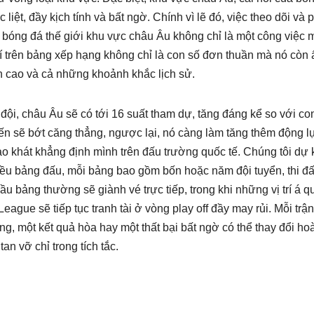
iệt, đầy kịch tính và bất ngờ. Chính vì lẽ đó, việc theo dõi và 
ch bóng đá thế giới khu vực châu Âu không chỉ là một công việc 
trí trên bảng xếp hạng không chỉ là con số đơn thuần mà nó còn 
h cao và cả những khoảnh khắc lịch sử.
ội, châu Âu sẽ có tới 16 suất tham dự, tăng đáng kể so với co
ến sẽ bớt căng thẳng, ngược lại, nó càng làm tăng thêm động l
o khát khẳng định mình trên đấu trường quốc tế. Chúng tôi dự 
iều bảng đấu, mỗi bảng bao gồm bốn hoặc năm đội tuyển, thi đ
đầu bảng thường sẽ giành vé trực tiếp, trong khi những vị trí á 
eague sẽ tiếp tục tranh tài ở vòng play off đầy may rủi. Mỗi trậ
ng, một kết quả hòa hay một thất bại bất ngờ có thể thay đổi ho
n vỡ chỉ trong tích tắc.