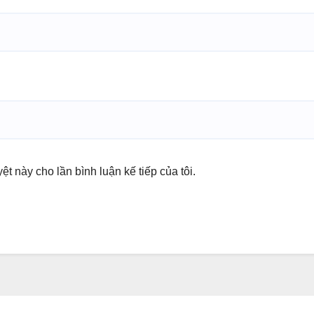
yệt này cho lần bình luận kế tiếp của tôi.