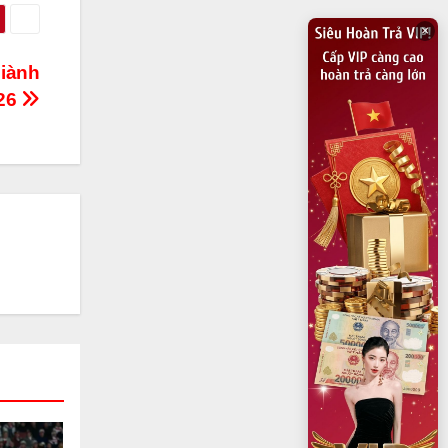
×
iành
026