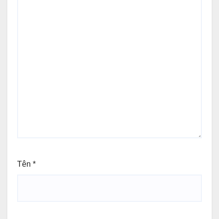
Tên
*