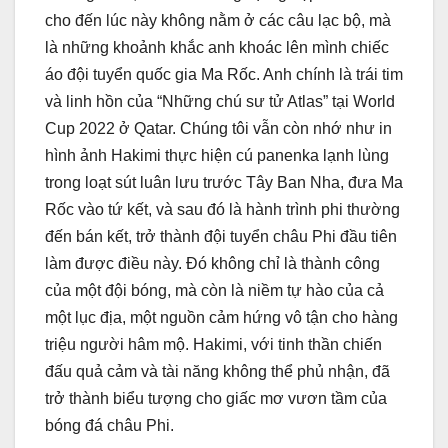
cho đến lúc này không nằm ở các câu lạc bộ, mà
là những khoảnh khắc anh khoác lên mình chiếc
áo đội tuyển quốc gia Ma Rốc. Anh chính là trái tim
và linh hồn của “Những chú sư tử Atlas” tại World
Cup 2022 ở Qatar. Chúng tôi vẫn còn nhớ như in
hình ảnh Hakimi thực hiện cú panenka lạnh lùng
trong loạt sút luân lưu trước Tây Ban Nha, đưa Ma
Rốc vào tứ kết, và sau đó là hành trình phi thường
đến bán kết, trở thành đội tuyển châu Phi đầu tiên
làm được điều này. Đó không chỉ là thành công
của một đội bóng, mà còn là niềm tự hào của cả
một lục địa, một nguồn cảm hứng vô tận cho hàng
triệu người hâm mộ. Hakimi, với tinh thần chiến
đấu quả cảm và tài năng không thể phủ nhận, đã
trở thành biểu tượng cho giấc mơ vươn tầm của
bóng đá châu Phi.