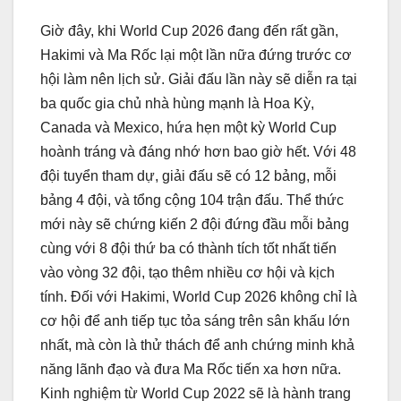
Giờ đây, khi World Cup 2026 đang đến rất gần,
Hakimi và Ma Rốc lại một lần nữa đứng trước cơ
hội làm nên lịch sử. Giải đấu lần này sẽ diễn ra tại
ba quốc gia chủ nhà hùng mạnh là Hoa Kỳ,
Canada và Mexico, hứa hẹn một kỳ World Cup
hoành tráng và đáng nhớ hơn bao giờ hết. Với 48
đội tuyển tham dự, giải đấu sẽ có 12 bảng, mỗi
bảng 4 đội, và tổng cộng 104 trận đấu. Thể thức
mới này sẽ chứng kiến 2 đội đứng đầu mỗi bảng
cùng với 8 đội thứ ba có thành tích tốt nhất tiến
vào vòng 32 đội, tạo thêm nhiều cơ hội và kịch
tính. Đối với Hakimi, World Cup 2026 không chỉ là
cơ hội để anh tiếp tục tỏa sáng trên sân khấu lớn
nhất, mà còn là thử thách để anh chứng minh khả
năng lãnh đạo và đưa Ma Rốc tiến xa hơn nữa.
Kinh nghiệm từ World Cup 2022 sẽ là hành trang