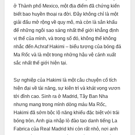
ở Thành phố Mexico, một địa điểm đã chứng kiến
biết bao huyền thoại ra đời. Đây không chỉ là một
giải đấu mở rộng về quy mô, mà còn là sân khấu
để những ngôi sao sáng nhất thế giới khẳng định
vị thế của mình, và trong số đó, không thể không
nhắc đến Achraf Hakimi – biểu tượng của bóng đá
Ma Rốc và là một trong những hậu vệ cánh xuất
sắc nhất thế giới hiện tại.
Sự nghiệp của Hakimi là một câu chuyện cổ tích
hiện đại về tài năng, sự kiên trì và khát vọng vươn
tới đỉnh cao. Sinh ra ở Madrid, Tây Ban Nha
nhưng mang trong mình dòng máu Ma Rốc,
Hakimi đã sớm bộc lộ năng khiếu đặc biệt với trái
bóng tròn. Anh gia nhập lò đào tạo danh tiếng La
Fabrica của Real Madrid khi còn rất nhỏ, nơi anh