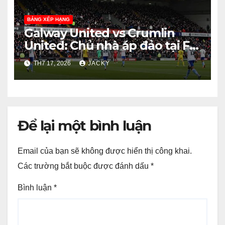
BẢNG XẾP HẠNG
Galway United vs Crumlin
United: Chủ nhà áp đảo tại FAI
Cup?
TH7 17, 2026
JACKY
Để lại một bình luận
Email của bạn sẽ không được hiển thị công khai.
Các trường bắt buộc được đánh dấu
*
Bình luận
*