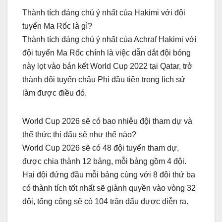
Thành tích đáng chú ý nhất của Hakimi với đội
tuyển Ma Rốc là gì?
Thành tích đáng chú ý nhất của Achraf Hakimi với
đội tuyển Ma Rốc chính là việc dẫn dắt đội bóng
này lọt vào bán kết World Cup 2022 tại Qatar, trở
thành đội tuyển châu Phi đầu tiên trong lịch sử
làm được điều đó.
World Cup 2026 sẽ có bao nhiêu đội tham dự và
thể thức thi đấu sẽ như thế nào?
World Cup 2026 sẽ có 48 đội tuyển tham dự,
được chia thành 12 bảng, mỗi bảng gồm 4 đội.
Hai đội đứng đầu mỗi bảng cùng với 8 đội thứ ba
có thành tích tốt nhất sẽ giành quyền vào vòng 32
đội, tổng cộng sẽ có 104 trận đấu được diễn ra.