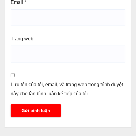
Email
*
Trang web
Lưu tên của tôi, email, và trang web trong trình duyệt
này cho lần bình luận kế tiếp của tôi.